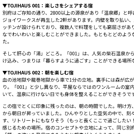
▼TOJIHAUS 001：楽しさをシェアする宿
別府はご存知の通り、2800以上の源泉があり「温泉郷」と
ジョイワークスが再生した2軒があります。内壁を取り払い、空
ッチンが設けられており、複数人で料理をしても窮屈さがあ
なでわいわいと楽しむことができました。もともとどのよう
た。
そして肝心の「湯」どころ。「001」は、人気の柴石温泉か
け込み、つまりは「暮らすように過ごす」ことができる場所
▼TOJIHAUS 002：朝を楽しむ宿
血の池地獄や龍巻地獄から車で1分の立地。裏手には森が広
り。「001」と少し異なり、平屋ならではのワンルームの室
いて、温泉に行けない日でも身体を整えることができそうで
この宿でとくに印象に残ったのは、朝の時間でした。明け方
から朝日が昇っていました。ひんやりとした空気の中で、刻
す、リトリートにもなりそう（もっと長くここで過ごしたい！
感じるための場所。宿のコンセプトや立地によって、同じ別府