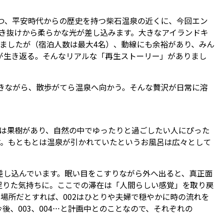
とつ、平安時代からの歴史を持つ柴石温泉の近くに、今回エン
、吹き抜けから柔らかな光が差し込みます。大きなアイランドキ
ましたが（宿泊人数は最大4名）、動線にも余裕があり、みん
が生き返る。そんなリアルな「再生ストーリー」がありまし
聞きながら、散歩がてら温泉へ向かう。そんな贅沢が日常に溶
には果樹があり、自然の中でゆったりと過ごしたい人にぴった
す。もともとは温泉が引かれていたというお風呂は広々として
差し込んでいます。眠い目をこすりながら外へ出ると、真正面
足りた気持ちに。ここでの滞在は「人間らしい感覚」を取り戻
場所だとすれば、002はひとりや夫婦で穏やかに時の流れを
、003、004…と計画中とのことなので、それぞれの