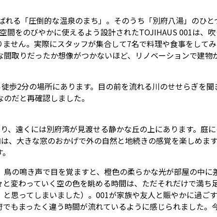
呼ばれる「圧倒的な温泉のまち」。そのうち「別府八湯」のひ
間をのびやかに使えるよう設計されたTOJIHAUS 001は
りません。実際にスタッフが集合して7名で料理や食事をしてみ
な間取りだったか想像がつかないほど、リノベーションで建物
ら徒歩2分の場所にあります。目の前を流れる川のせせらぎを
なのだと再確認しました。
がり、遠くには別府湾が見渡せる静かな丘の上にあります。庭
内は、大きな窓のおかげで外の自然と地続きの感覚を楽しめま
す。
、鳥の鳴き声で目を覚ますと、橙色の柔らかな光が部屋の中に
々と変わっていく空の色を眺める時間は、ただそれだけで満ち
と思ってしまいました）。001が家族や友人と賑やかに過ごす
でもまったく違う時間が流れているように感じられました。今後