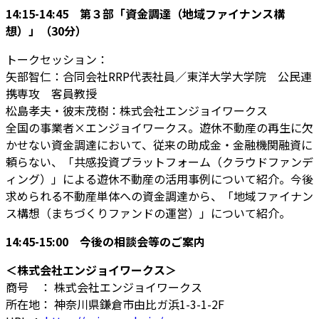
14:15-14:45 第３部「資金調達（地域ファイナンス構
想）」（30分）
トークセッション：
矢部智仁：合同会社RRP代表社員／東洋大学大学院 公民連
携専攻 客員教授
松島孝夫・彼末茂樹：株式会社エンジョイワークス
全国の事業者×エンジョイワークス。遊休不動産の再生に欠
かせない資金調達において、従来の助成金・金融機関融資に
頼らない、「共感投資プラットフォーム（クラウドファンデ
ィング）」による遊休不動産の活用事例について紹介。今後
求められる不動産単体への資金調達から、「地域ファイナン
ス構想（まちづくりファンドの運営）」について紹介。
14:45-15:00 今後の相談会等のご案内
＜株式会社エンジョイワークス＞
商号 ： 株式会社エンジョイワークス
所在地： 神奈川県鎌倉市由比ガ浜1-3-1-2F