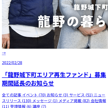
→
2022/02/28
「龍野城下町エリア再生ファンド」募集
期間延長のお知らせ
全ての記事
イベント (70)
お知らせ (3)
サービス (51)
ニュー
スリリース (130)
メッセージ (1)
メディア掲載 (82)
会社情報
(11)
登壇情報 (6)
講座 (7)