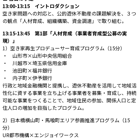
13:00-13:15 イントロダクション
空き家問題への対応と、公的遊休不動産の課題解決を、３つ
の観点「人材育成、組織構築、資金調達」で取り組む。
13:15-13:45 第1部「人材育成（事業者育成型公募の実
現）」
1）空き家再生プロデューサー育成プログラム（15分）
・ 山形市×山形中央信用組合
・ 川越市×埼玉県信用金庫
・ 池田町×福井銀行
・ 内子町×伊予銀行
行政と地域金融機関と提携し、遊休不動産を活用して地域活
性化に資する事業を立ち上げる事業者を募集・育成し、持続
可能な事業をつくることで、地域住民の参加、関係人口と定
住人口の増加を目指したプログラム。
2）日本橋横山町・馬喰町エリア参画推進プログラム（15
分）
UR都市機構×エンジョイワークス