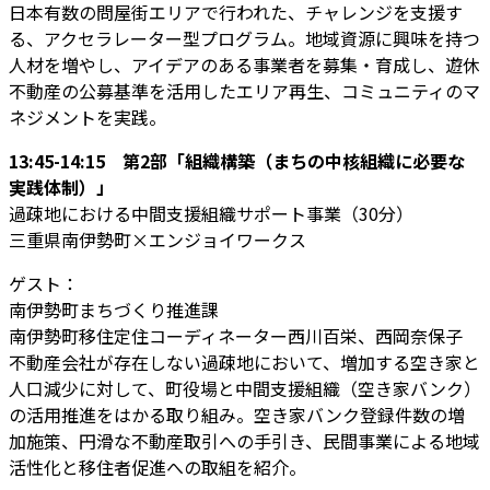
日本有数の問屋街エリアで行われた、チャレンジを支援す
る、アクセラレーター型プログラム。地域資源に興味を持つ
人材を増やし、アイデアのある事業者を募集・育成し、遊休
不動産の公募基準を活用したエリア再生、コミュニティのマ
ネジメントを実践。
13:45-14:15 第2部「組織構築（まちの中核組織に必要な
実践体制）」
過疎地における中間支援組織サポート事業（30分）
三重県南伊勢町×エンジョイワークス
ゲスト：
南伊勢町まちづくり推進課
南伊勢町移住定住コーディネーター西川百栄、西岡奈保子
不動産会社が存在しない過疎地において、増加する空き家と
人口減少に対して、町役場と中間支援組織（空き家バンク）
の活用推進をはかる取り組み。空き家バンク登録件数の増
加施策、円滑な不動産取引への手引き、民間事業による地域
活性化と移住者促進への取組を紹介。