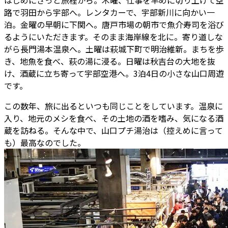
はじめにざっと旅程から。木曜、仕事を早めに切り上げて空
路で羽田から宇部へ。レンタカーで、宇部新川に向かい一
泊。金曜の早朝に下関へ。唐戸市場の朝市で魚介寿司を浴び
るようにいただきます。そのまま海岸線を北に。寄り道しな
がら長門湯本温泉へ。土曜は萩城下町で明治維新。まちを歩
き、地魚を食べ、萩の湯に浸る。日曜は秋吉台の大地を抜
け、酒蔵に立ち寄って宇部空港へ。3泊4日の小さな山口周遊
です。
この数年、旅に出るといつも同じことをしています。温泉に
入り、地元のメシを食べ、その土地の酒を嗜み、気になる酒
蔵を訪ねる。そんな中で、山口プチ湯治は（控えめに言って
も）最高なのでした。