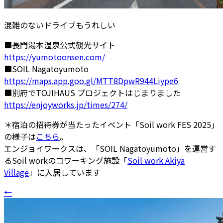
混雑のないドライブもうれしい
■長門湯本温泉公式観光サイト
https://yumotoonsen.com/
■SOIL Nagatoyumoto
https://maps.app.goo.gl/MTT8DpwR944Liype6
■別府でTOJIHAUS プロジェクトはじまりました
https://enjoyworks.jp/times/274/
＊宿泊の招待券が当たったイベント「Soil work FES 2025」
の様子は
こちら
。
エンジョイワークスは、「SOIL Nagatoyumoto」を運営す
るSoil workのコワーキング施設「
Soil work Akiya
Village
」に入居しています
←