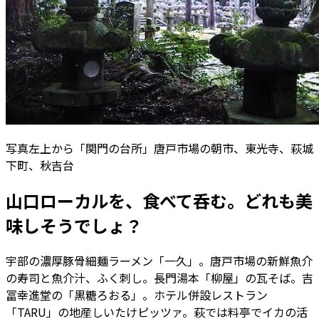
写真左上から「関門の台所」唐戸市場の朝市、東光寺、萩城
下町、秋吉台
山口ローカルを、食べて呑む。どれも美
味しそうでしょ？
宇部の濃厚豚骨細麺ラーメン「一久」。唐戸市場の新鮮魚介
の寿司と魚介汁、ふく刺し。長門湯本「柳屋」の瓦そば。吉
冨幸進堂の「黒糖ろおる」。ホテル併設レストラン
「TARU」の地産しいたけピッツァ。萩では料亭でイカの活