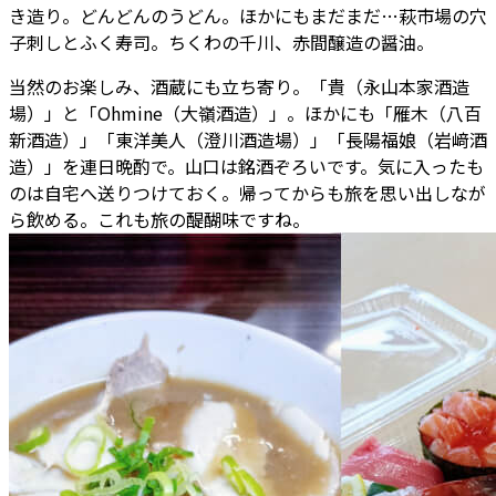
き造り。どんどんのうどん。ほかにもまだまだ…萩市場の穴
子刺しとふく寿司。ちくわの千川、赤間醸造の醤油。
当然のお楽しみ、酒蔵にも立ち寄り。「貴（永山本家酒造
場）」と「Ohmine（大嶺酒造）」。ほかにも「雁木（八百
新酒造）」「東洋美人（澄川酒造場）」「長陽福娘（岩﨑酒
造）」を連日晩酌で。山口は銘酒ぞろいです。気に入ったも
のは自宅へ送りつけておく。帰ってからも旅を思い出しなが
ら飲める。これも旅の醍醐味ですね。