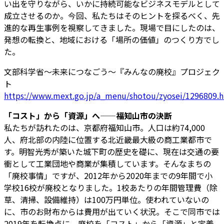
い出を守りながら、いかに持続可能なビジネスモデルとして
成立させるのか。今回、私たちはそのヒントを探るべく、先
進的な再生事例を視察してきました。現場で目にしたのは、
発想の転換と、地域における「場所の価値」のつくり方でし
た。
文部科学省～未来につなごう～『みんなの廃校』プロジェク
ト
https://www.mext.go.jp/a_menu/shotou/zyosei/1296809.
「コスト」から「資源」へ——福知山市の決断
私たちが訪れたのは、京都府福知山市。人口は約74,000
人、府北部の内陸に位置する北近畿最大級の商工業都市で
す。明智光秀が築いた城下町の歴史を礎に、現在は交通の要
衝として工業団地や商業が集積しています。そんなまちの
「廃校事情」ですが、2012年から2020年までの9年間で小
学校16校が廃校となりました。1校あたりの年間管理費（除
草、清掃、設備維持）は100万円単位。使われていないの
に、市のお財布からは費用が出ていく状況。そこで同市では
2019年を転換点に、廃校を「コスト」から「資源」と定義