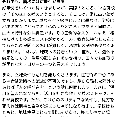
それでも、廃校には可能性がある
好事例をいくつか見てきましたが、実際のところ、いざ廃校
の「その後」を考えようとすると、そこには非常に高い壁が
立ちはだかります。単なる空き家やビルとは異なり、学校は
地域の方々にとっての「心のよりどころ」であると同時に、
広大で特殊な公共資産です。その圧倒的なスケールゆえに維
持だけでも多額のコストがかかる一方、教育に特化した造り
であるため民間への転用が難しく、法規制の制約も少なくあ
りません。いわば、地域への愛着という「重み」と、遊休不
動産としての「活用の難しさ」を併せ持つ、国内でも舵取り
が困難なカテゴリーの一つと言えるでしょう。
また、立地条件も活用を難しくさせます。住宅街の中心にあ
る場合は近隣への配慮が不可欠ですし、駅から離れた郊外で
あれば「人を呼び込む」という壁に直面します。まさに「活
用を望まれながらも、活用を拒む条件」が並ぶストック。そ
れが廃校です。ただ、これらのネガティブな条件も、見方を
変えれば期待と希望が詰まった場所になり得ます。学校はも
ともと、地域住民にとって馴染みがあり、集まりやすい場