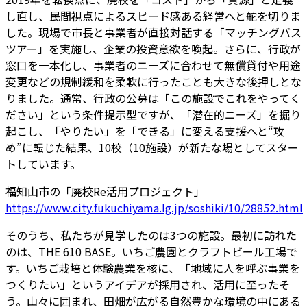
し直し、民間視点によるスピード感ある経営へと舵を切りま
した。現場で市長と事業者が直接対話する「マッチングバス
ツアー」を実施し、企業の投資意欲を喚起。さらに、行政が
窓口を一本化し、事業者のニーズに合わせて無償貸付や用途
変更などの規制緩和を柔軟に行ったことも大きな後押しとな
りました。通常、行政の公募は「この施設でこれをやってく
ださい」という条件提示型ですが、「潜在的ニーズ」を掘り
起こし、「やりたい」を「できる」に変える支援へと“攻
め”に転じた結果、10校（10施設）が新たな場としてスター
トしています。
福知山市の「廃校Re活用プロジェクト」
https://www.city.fukuchiyama.lg.jp/soshiki/10/28852.html
そのうち、私たちが見学したのは3つの施設。最初に訪れた
のは、THE 610 BASE。いちご農園とクラフトビール工場で
す。いちご栽培と体験農業を核に、「地域に人を呼ぶ事業を
つくりたい」というアイデアが採用され、活用に至ったそ
う。山々に囲まれ、田畑が広がる自然豊かな環境の中にある