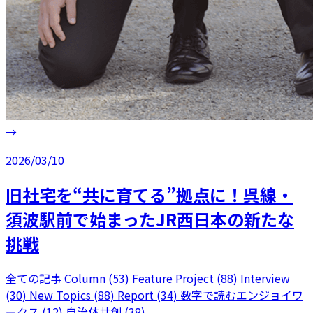
→
2026/03/10
旧社宅を“共に育てる”拠点に！呉線・
須波駅前で始まったJR西日本の新たな
挑戦
全ての記事
Column (53)
Feature Project (88)
Interview
(30)
New Topics (88)
Report (34)
数字で読むエンジョイワ
ークス (12)
自治体共創 (38)