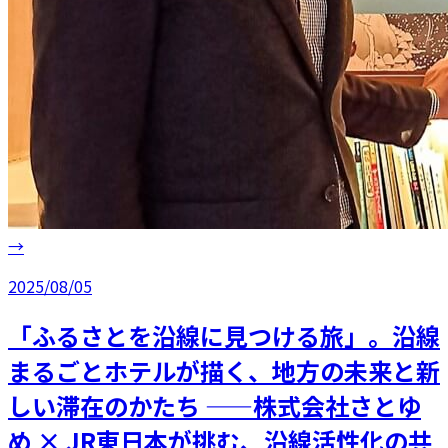
→
2025/08/05
「ふるさとを沿線に見つける旅」。沿線
まるごとホテルが描く、地方の未来と新
しい滞在のかたち ——株式会社さとゆ
め × JR東日本が挑む、沿線活性化の共