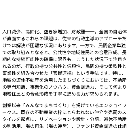
人口減少、高齢化、空き家増加、財政難──。全国の自治体
が直面するこれらの課題は、従来の行政主導のアプローチだ
けでは解決が困難な状況にあります。一方で、民間企業単独
での取り組みとなると、公共性や地域住民との合意形成、長
期的な持続可能性の確保に限界も。こうした状況下で注目さ
れるのが、行政の持つ公共性と信頼性、民間の持つ柔軟性と
事業性を組み合わせた「官民連携」という手法です。特に、
地域の遊休不動産を活用したまちづくりにおいては、不動産
の専門知識、事業化のノウハウ、資金調達力、そして何より
地域住民との合意形成を丁寧に進める力が求められます。
創業以来「みんなでまちづくり」を掲げているエンジョイワ
ークス。既存の不動産業の枠にとらわれない仲介や売買のス
タイルを起点に、リノベーションや設計・分譲、遊休不動産
の利活用、場の再生（場の運営）、ファンド資金調達の仕組