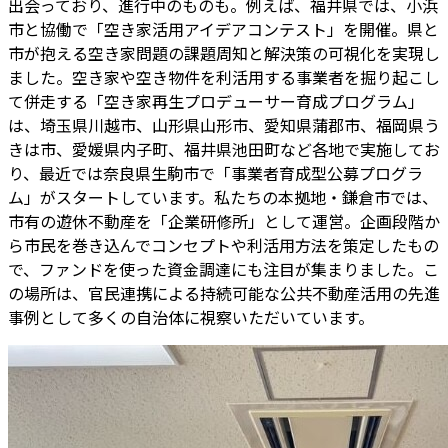
出会っており、進行中のものも。例えば、福井県では、小浜
市と協働で「空き家活用アイデアコンテスト」を開催。県と
市が抱える空き家問題の課題周知と解決策の可視化を実現し
ました。空き家や空き物件を利活用する事業者を掘り起こし
て併走する「空き家再生プロデューサー育成プログラム」
は、埼玉県川越市、山形県山形市、愛知県蒲郡市、福岡県う
きは市、愛媛県内子町、福井県池田町など各地で実施してお
り、最近では奈良県生駒市で「事業者育成型公募プログラ
ム」がスタートしています。私たちの本拠地・鎌倉市では、
市有の遊休不動産を「企業研修所」として運営。企画段階か
ら市民を巻き込んでコンセプトや利活用方法を策定したもの
で、ファンドを使った資金調達にも注目が集まりました。こ
の場所は、官民連携による持続可能な公共不動産活用の先進
事例として多くの自治体に視察いただいています。