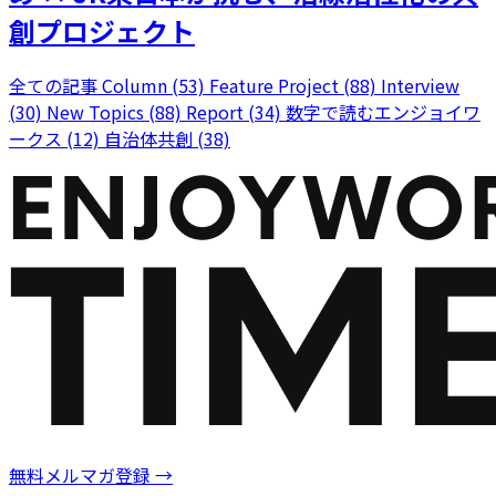
創プロジェクト
全ての記事
Column (53)
Feature Project (88)
Interview
(30)
New Topics (88)
Report (34)
数字で読むエンジョイワ
ークス (12)
自治体共創 (38)
無料メルマガ登録
→