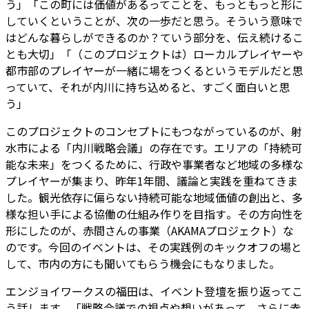
う」「この町には価値があるってことを、もっともっと形に
していくということが、次の一歩だと思う。そういう意味で
はどんな暮らしができるのか？ていう部分を、伝え続けるこ
とも大切」「（このプロジェクトは）ローカルプレイヤーや
都市部のプレイヤーが一緒に場をつくるというモデルだと思
っていて、それが内川に持ち込めると、すごく面白いと思
う」
このプロジェクトのコンセプトにもつながっているのが、射
水市による「内川戦略会議」の存在です。エリアの「持続可
能な未来」をつくるために、行政や事業者など地域の多様な
プレイヤーが集まり、昨年1年間、議論と実践を重ねてきま
した。観光依存に偏らない持続可能な地域価値の創出と、多
様な担い手による協働の仕組み作りを目指す――。その方向性を
形にしたのが、赤間さんの事業（AKAMAプロジェクト）な
のです。今回のイベントは、その実践例のキックオフの場と
して、市内の方にも聞いてもらう機会にもなりました。
エンジョイワークスの福田は、イベント登壇を振り返ってこ
う話します。「戦略会議での視点や想いがあって、さらに赤