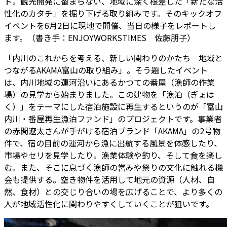
ト。観光開発に留まらない、地域に深く根差した「新たな活
性化のカタチ」を掘り下げる取り組みです。そのキックオフ
イベントを6月2日に現地で開催、当日の様子をレポートし
ます。（書き手：ENJOYWORKSTIMES 佐藤朋子）
「内川のこれからを考える、新しい関わりのかたち─地域と
つながるAKAMA富山の取り組み」。そう題したイベント
は、内川地域の運河沿いにあるかつての番屋（漁師の作業
場）の見学から始まりました。この建物を「漁泊（ぎょは
く）」をテーマにした宿泊施設に再生するというのが「富山
内川・番屋再生漁泊ファンド」のプロジェクトです。事業者
の赤間遼太さんが手がける宿泊ブランド「AKAMA」の2号物
件で、宿の目前の運河から漁に出航する風景を体感したり、
市場やセリを見学したり。漁業体験や釣り、そして食を楽し
む。また、そこに息づく漁師の営みや祭りの文化に触れる機
会も提供する。空き物件を活用して地元の資源（人材、自
然、食材）との交じり合いの場を広げることで、より多くの
人が地域活性化に関わりやすくしていくことが狙いです。