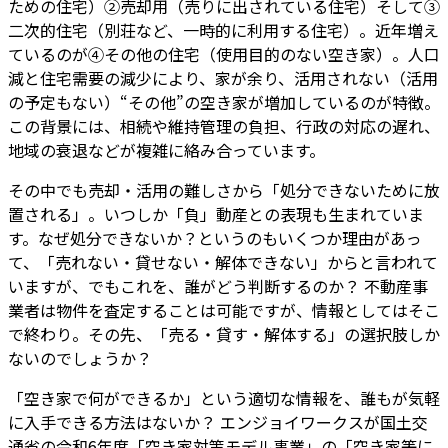
ための住宅）②売却用（売りに出されている住宅）そして③
二次的住宅（別荘など、一時的に利用する住宅）。近年増え
ているのが④その他の住宅（使用目的のない空き家）。人口
減と住宅需要の減少により、家が余り、活用されない（活用
の予定もない）“その他”の空き家が増加しているのが特徴。
この背景には、相続や維持管理の負担、行政の対応の遅れ、
地域の衰退などが複雑に絡み合っています。
その中でも売却・活用の難しさから「処分できないために放
置される」。いつしか「負」動産との表現も生まれていま
す。なぜ処分できないか？というのもいくつか理由があっ
て、「売れない・貸せない・解体できない」からと言われて
いますが、でもこれを、誰がどう判断するのか？ 不動産事
業者は物件を査定することは可能ですが、情報としてはそこ
で終わり。その先、「売る・貸す・解体する」の選択肢しか
ないのでしょうか？
「空き家で何ができるか」という適切な情報を、誰もが気軽
に入手できる方法はないか？ エンジョイワークスが国土交
通省の令和6年度「空き家対策モデル事業」の「空き家等に