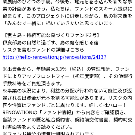
業展開のひとつの手段。今後も、地元を巻き込んだ新たな事
業の計画があるそう。私たちは、ファンドのスキーム提供に
留まらず、このプロジェクトに併走しながら、島の将来像を
「みんなで一緒に」描いていきたいと思っています。
【宮古島・持続可能な島づくりファンド3号】
伊良部島の自然と過ごす、島の庭を感じる宿
リスクを含むファンドの詳細はこちら
https://hello-renovation.jp/renovations/24137
※出資⾦から、年額最⼤3.3％（税込）の管理報酬、ファン
ドによりアップフロントフィー（初年度定額）、その他銀⾏
⼿数料等をご負担頂きます。
※事業の状況により、利益の分配が行われない可能性及び返
還される出資金が元本を割る可能性があります。リスクの内
容や性質はファンドごとに異なります。詳しくはハロー！
RENOVATIONの「ファンド情報」から内容をご確認頂き、
当該ファンドの匿名組合契約書、契約前交付書面、契約時交
付書面等をよくお読みください。
※ファンド持分の譲渡は制限されています。