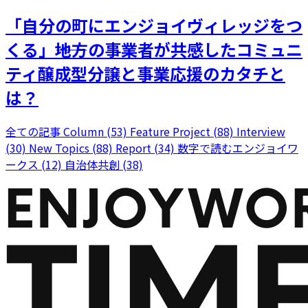
「自分の町にエンジョイヴィレッジをつ
くる」――地方の事業者が共感したコミュニ
ティ醸成型分譲と事業応援のカタチと
は？
全ての記事
Column (53)
Feature Project (88)
Interview
(30)
New Topics (88)
Report (34)
数字で読むエンジョイワ
ークス (12)
自治体共創 (38)