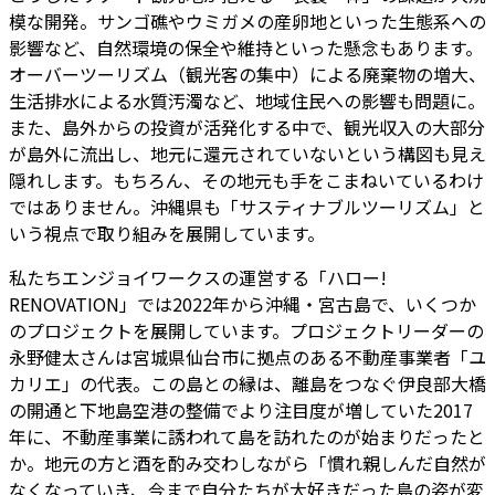
模な開発。サンゴ礁やウミガメの産卵地といった生態系への
影響など、自然環境の保全や維持といった懸念もあります。
オーバーツーリズム（観光客の集中）による廃棄物の増大、
生活排水による水質汚濁など、地域住民への影響も問題に。
また、島外からの投資が活発化する中で、観光収入の大部分
が島外に流出し、地元に還元されていないという構図も見え
隠れします。もちろん、その地元も手をこまねいているわけ
ではありません。沖縄県も「サスティナブルツーリズム」と
いう視点で取り組みを展開しています。
私たちエンジョイワークスの運営する「ハロー!
RENOVATION」では2022年から沖縄・宮古島で、いくつか
のプロジェクトを展開しています。プロジェクトリーダーの
永野健太さんは宮城県仙台市に拠点のある不動産事業者「ユ
カリエ」の代表。この島との縁は、離島をつなぐ伊良部大橋
の開通と下地島空港の整備でより注目度が増していた2017
年に、不動産事業に誘われて島を訪れたのが始まりだったと
か。地元の方と酒を酌み交わしながら「慣れ親しんだ自然が
なくなっていき、今まで自分たちが大好きだった島の姿が変