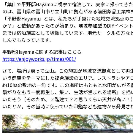
「葉山で平野邸Hayamaに視察で宿泊して、実家に帰って
のは、富山県の富山市と立山町に拠点がある前田薬品工業株
「平野邸Hayama」とは、私たちが手掛けた地域交流拠点
か？」と依頼があったのが始まり。地域参加型のDIYイベン
までは宿泊施設として稼働しています。地元サークルの方な
しんでもらっています。
平野邸Hayamaに関する記事はこちら
https://enjoyworks.jp/times/001/
さて、場所は戻って立山。この施設が地域交流拠点として再生する
いう健康をテーマにした複合施設のエリア。レストランやアロマ工房
約10haの敷地の一角です。この場所はもともと水田が広が
繋がりをもう一度再生し、集い、生活が営まれる場所」を描
いたそう（そのため、２階建て？と思うくらい天井が高い！
いたとか。その当時に使っていた印鑑なども建物から発見さ