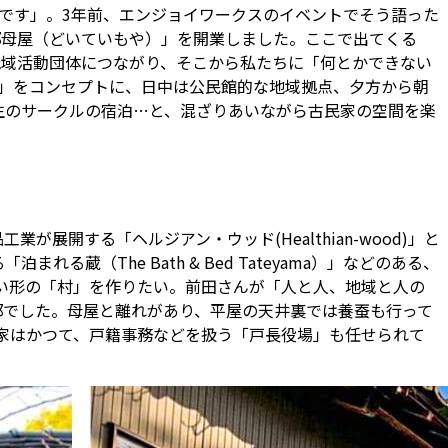
んです」。3年前、エンジョイワークスのイベントでそう語った
邸母屋（どいていもや）」を開業しました。ここで出てくる
地域活動団体につながり、そこから私たちに「何とかできない
実家」をコンセプトに、日中は公民館的な地域拠点、夕方から朝
生のサークルの宿泊…と、混ざりあいながら古民家の空間を楽
開する「ヘルジアン・ウッド(Healthian-wood)」と
（The Bath & Bed Tateyama）」などのある、
形の「村」を作りたい――。前田さんが「人と人、地域と人の
邸でした。母屋と離れがあり、平屋の天井裏では養蚕も行って
家はかつて、戸籍事務などを扱う「戸長役場」も任せられて