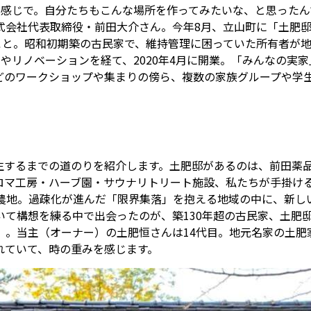
きた感じで。自分たちもこんな場所を作ってみたいな、と思った
式会社代表取締役・前田大介さん。今年8月、立山町に「土肥
のこと。昭和初期築の古民家で、維持管理に困っていた所有者が
トやリノベーションを経て、2020年4月に開業。「みんなの
どのワークショップや集まりの傍ら、複数の家族グループや学
までの道のりを紹介します。土肥邸があるのは、前田薬品工業が展
・ハーブ園・サウナリトリート施設、私たちが手掛ける「泊まれる蔵
る農地。過疎化が進んだ「限界集落」を抱える地域の中に、新しい
いて構想を練る中で出会ったのが、築130年超の古民家、土肥
）。当主（オーナー）の土肥恒さんは14代目。地元名家の土肥
れていて、時の重みを感じます。