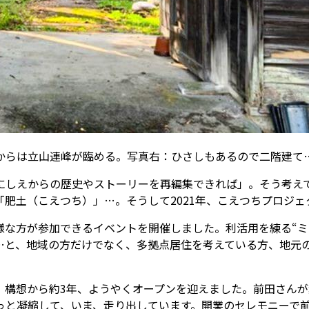
からは立山連峰が臨める。写真右：ひさしもあるので二階建て
しえからの歴史やストーリーを再編集できれば」。そう考えてい
肥土（こえつち）」…。そうして2021年、こえつちプロジェ
様な方が参加できるイベントを開催しました。利活用を練る“ミ
…と、地域の方だけでなく、多拠点居住を考えている方、地元
、構想から約3年、ようやくオープンを迎えました。前田さん
っと凝縮して、いま、走り出しています。開業のセレモニーで