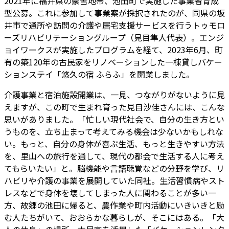
2021年に福井県の豪雪地帯、池田町で実施した事業者育成
型公募。これに参加して事業案が採択されたのが、同県の坂
井市で通所や訪問の介護や居宅支援サービスを行うトゥモロ
ーズリハビリテーショングループ（見目隼人代表）。エンジ
ョイワークスが実施したプログラムを経て、2023年6月、町
有の築120年の古民家をリノベーションした一棟貸しバケー
ションステイ「悠久の宿 ふらふ」を開業しました。
介護事業と宿泊施設開業は、一見、つながりがないように見
えますが、この町で生まれ育った見目沙佳さんには、こんな
思いがありました。「忙しい現代社会で、自分の生き方とい
うものを、立ち止まって考えてみる機会は少ないかもしれな
い。もっと、自分の身体が喜ぶ生活、もっと生きやすい方法
を、里山への旅行を通して、現代の都会で生活する人に考え
てもらいたい」と。脳機能や言語聴覚などの分野を学び、リ
ハビリや介護の事業を展開していた同社。生活習慣病やスト
レスなどで身体を壊してしまった人に関わることが多い一
方、故郷の池田に帰ると、農作業や町内活動にいきいきと励
む人たちがいて、おおらかな暮らしが、そこにはある。「大