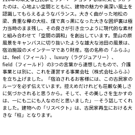
たのは、心地よい空間とともに、建物の魅力や奥深い風土を
認識してもらえるようなバランス。大きく曲がった地松の
梁、貴重な欅の大柱、煤で真っ黒になった大きな囲炉裏は極
力当時のまま残し、その良さが引き立つように現代的な素材
と組み合わせて「空間の調和」を創出しています。里山の原
風景をキャンバスに切り抜いたような雄大な池田の風景は、
宿泊施設のメインテーマであり財産。宿の名称の「ふらふ」
は、feel（フィール）、luxury（ラグジュアリー）、
field（フィールド）の3つの言葉から連想したもので、介護
事業とは別に、これを運営する事業会社（株式会社ふらふ）
を立ち上げました。「宿泊されるお客様には、この古民家の
ルーツを必ず伝えています。控えめだけれども荘厳な美しさ
に気づかされると思うから。そして、その美しさを生かすの
は、一にも二にも人なのだと思いました」―そう話してくれ
ました。建物への「リスペクト」は、古民家再生における大
きな「柱」となります。