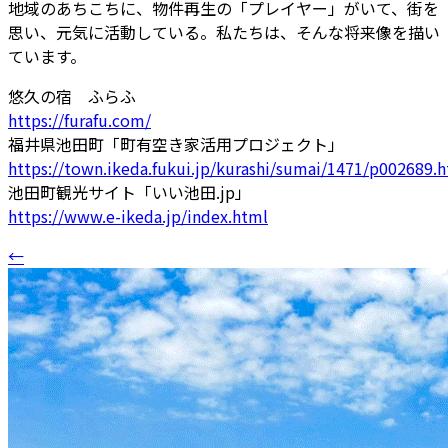
地域のあちこちに、物件再生の「プレイヤー」がいて、街を
思い、元気に活動している。――私たちは、そんな将来像を描い
ています。
悠久の宿 ふらふ
https://furafu.com/
福井県池田町「町有空き家活用プロジェクト」
https://town.ikeda.fukui.jp/kurashi/sumai/1471/p002689.
池田町観光サイト「いい池田.jp」
https://www.e-ikeda.jp/index.html
←