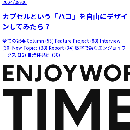
2024/08/06
カプセルという「ハコ」を自由にデザイ
ンしてみたら？
全ての記事
Column (53)
Feature Project (88)
Interview
(30)
New Topics (88)
Report (34)
数字で読むエンジョイワ
ークス (12)
自治体共創 (38)