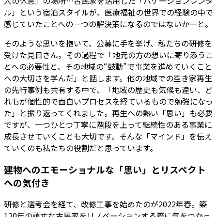
人の休息」の場所…古民家を活用した「バケーションレンタ
ル」という宿泊スタイルが、医療福祉の世界での経験の中で
感じていたことへの一つの解決策になるのではないか―と。
そのような思いを抱いて、公募に手を挙げ、私たちの研修を
受けた見目さん。その過程で「地元の方の想いに寄り添うこ
とへの必要性と、その地域の“鼓動”で事業を進めていくこと
への大切さを学んだ」と話します。他の地域での空き家再生
の先行事例も共有する中で、「地域の歴史も気候も違い、ど
れもが個性的で面白いプロセスを経ているもので勉強になっ
た」と振り返ってくれました。再生への熱い「思い」も必要
ですが、一つひとつ丁寧に階段を上って継続性のある事業に
成長させていくことも大切です。そんな「マインド」を伝え
ていくのも私たちの役割だと思っています。
建物へのエモーショナルな「思い」とリスペクト
への気付き
研修と選考会を経て、改修工事を始めたのが2022年春。築
120年の頑丈な古民家をリノベーションする際に気をつかっ