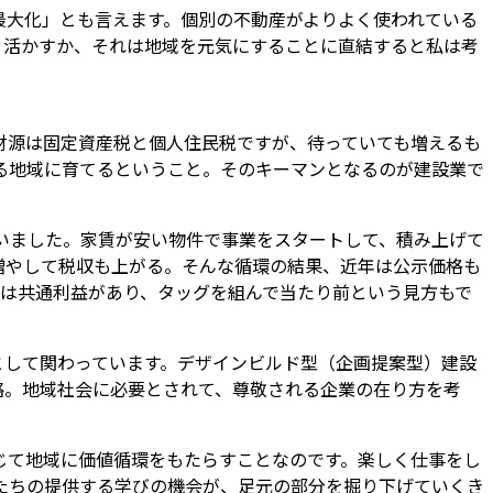
最大化」とも言えます。個別の不動産がよりよく使われている
う活かすか、それは地域を元気にすることに直結すると私は考
財源は固定資産税と個人住民税ですが、待っていても増えるも
る地域に育てるということ。そのキーマンとなるのが建設業で
でいました。家賃が安い物件で事業をスタートして、積み上げて
増やして税収も上がる。そんな循環の結果、近年は公示価格も
には共通利益があり、タッグを組んで当たり前という見方もで
長として関わっています。デザインビルド型（企画提案型）建設
略。地域社会に必要とされて、尊敬される企業の在り方を考
じて地域に価値循環をもたらすことなのです。楽しく仕事をし
たちの提供する学びの機会が、足元の部分を掘り下げていくき