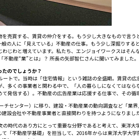
物を売買する、賃貸の仲介をする。もう少し大きなもので言う
一般の人に「見えている」不動産の仕事。もう少し深掘りする
じわじわと増えています。私たち、エンジョイワークスはそん
産“業”とは」――？ 所長の矢部智仁さんに聞いてみました。 （聞き
ったのでしょうか？
クルートで。当時は「住宅情報」という雑誌の全盛期。賃貸の広
が、多くの事業者と関わる中で、「人の暮らしになくてはなら
めて発信する）。不動産の広告産業は応援する仕事で、その循
リサーチセンター）に移り、建設・不動産業の動向調査など「業
の建設会社や不動産事業者と直接関わりを持つようになりまし
業界の次の時代のあり方にとって重要な分野であると考えて、東洋
て「不動産学基礎」を担当して、2016年からは東洋大学大学