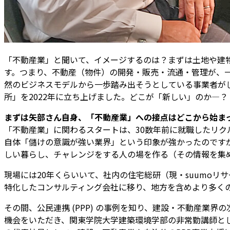
「不動産業」と聞いて、イメージするのは？まずは土地や建
す。つまり、不動産（物件）の開発・販売・流通・管理が、
然のビジネスモデルから一歩踏み出そうとしている事業者が
所」を2022年に立ち上げました。どこが「新しい」のか―？「不動
――まずは矢部さん自身、「不動産業」への接点はどこから始ま
「不動産業」に関わるスタートは、30数年前に就職したリ
自体「儲けの意識が強い業界」という印象が強かったのです
しい暮らし、チャレンジをする人の場を作る（その情報を集
現場には20年くらいいて、社内の住宅総研（現・suumo
特化したコンサルティング会社に移り、地方を含めより多く
その間、公民連携 (PPP) の事例を知り、建設・不動産
機会をいただき、関東学院大学建築環境学部の非常勤講師とし