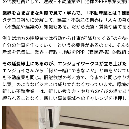
の代表社員として、建設・不動産業や自治体のPPP事業支援
――業界をさまざまな角度で見て・学んで、「不動産業とは？
タテヨコ斜めに分解して、建設・不動産の業界は「人々の暮
（不動産や建築の）知識もある。だから売買・賃貸や建てる
例えば地方の建設業では行政から仕事が“降りてくる”のを
自分の仕事を作っていく」という必要性があるのです。そんな
産業を元気に、業界・行政・地域をPPP（官民連携）的取組
――その延長線上にあるのが、エンジョイワークスが立ち上げ
エンジョイさんから「何か一緒にできないか」と声をかけて
も不動産業も同じ。旧態依然の考え方で、今までと同じやり
に粟」のようなビジネスは成り立たなくなっています。環境
新しい不動産業」は、新しい考え方・やり方の学びの場であ
縛られることなく、新しい事業領域へのチャレンジを後押し