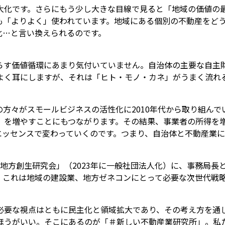
大化です。さらにもう少し大きな目線で見ると「地域の価値の
も「よりよく」使われています。地域にある個別の不動産をど
化…と言い換えられるのです。
らす価値循環にあまり気付いていません。自治体の主要な自主
よく耳にしますが、それは「ヒト・モノ・カネ」がうまく流れ
方々がスモールビジネスの活性化に2010年代から取り組ん
」を増やすことにもつながります。その結果、事業者の所得を
エッセンスで変わっていくのです。つまり、自治体と不動産業
業 地方創生研究会」（2023年に一般社団法人化）に、事務局
。これは地域の建設業、地方ゼネコンにとって必要な次世代戦
必要な視点はともに民主化と領域拡大であり、その考え方を通
ほうがいい。そこにあるのが「＃新しい不動産業研究所」。私