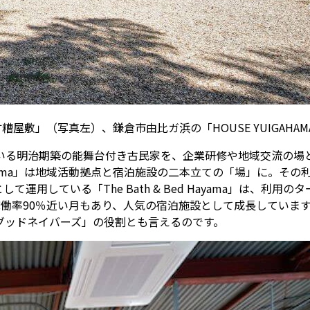
屋敷」（写真左）、鎌倉市由比ガ浜の「HOUSE YUIGAH
いる明治期築の能舞台付き古民家を、企業研修や地域交流の場と
ama」は地域活動拠点と宿泊施設の二本立ての「場」に。その
運用している「The Bath & Bed Hayama」は、利
働率90％近い月もあり、人気の宿泊施設として成長していま
グッドネイバーズ」の役割とも言えるのです。