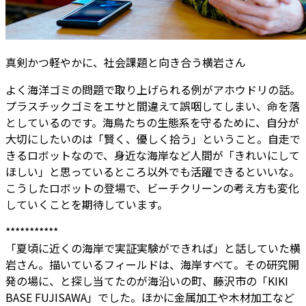
真剣かつ軽やかに、社会課題と向き合う横岩さん
よく海洋ゴミの問題で取り上げられる例がアホウドリの話。
プラスチックゴミをエサと間違えて誤咽してしまい、命を落
としているのです。海鳥たちの生態系を守るために、自分が
大切にしたいのは「賢く、優しく拾う」ということ。自走で
きるロボットなので、身近な海岸など人間が「きれいにして
ほしい」と思っているところ以外でも活躍できるといいな。
こうしたロボットの登場で、ビーチクリーンの考え方も変化
していくことを期待しています。
***********
「夏頃に近くの海岸で実証実験ができれば」と話していた横
岩さん。描いているフィールドは、海岸すべて。その研究開
発の場に、と探し当てたのが海沿いの町、藤沢市の「KIKI
BASE FUJISAWA」でした。ほかに金属加工や木材加工など