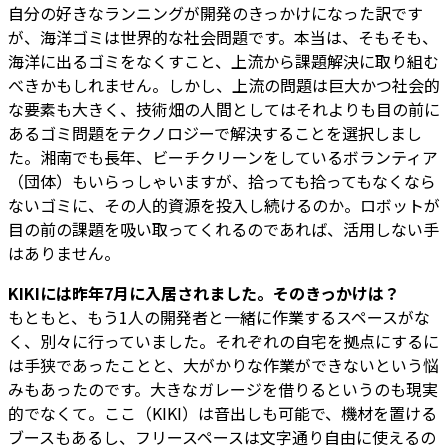
自分の好きなランニングが開発のきっかけになった訳です
が、海洋ゴミは世界的な社会問題です。本当は、そもそも、
海洋に出るゴミをなくすこと、上流から課題解決に取り組む
べきかもしれません。しかし、上流の問題は巨大かつ社会的
な要素も大きく、技術畑の人間としてはそれよりも目の前に
あるゴミ問題をテクノロジーで解決することを選択しまし
た。湘南でも長年、ビーチクリーンをしているボランティア
（団体）もいらっしゃいますが、拾っても拾ってもなくなら
ないゴミに、その人的資源を投入し続けるのか。ロボットが
目の前の課題を吸い取ってくれるのであれば、活用しない手
はありません。
――KIKIには昨年7月に入居されました。そのきっかけは？
もともと、もう1人の開発者と一緒に作業するスペースがな
く、別々に行っていました。それぞれの自宅を拠点にするに
は手狭であったことと、大がかりな作業ができないという悩
みもあったのです。大きなガレージを借りるというのも現実
的でなくて。ここ（KIKI）は音出しも可能で、機材を置ける
ブースもあるし、フリースペースは文字通り自由に使えるの