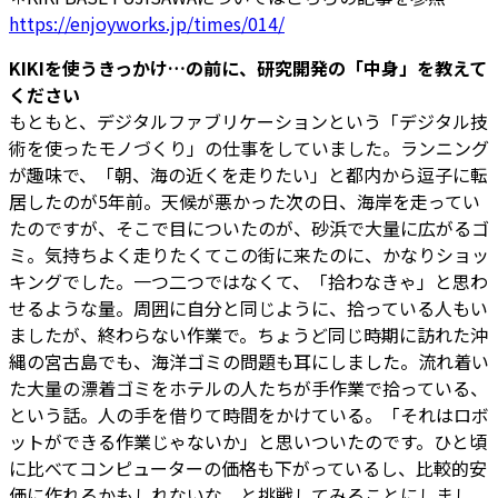
https://enjoyworks.jp/times/014/
――KIKIを使うきっかけ…の前に、研究開発の「中身」を教えて
ください
もともと、デジタルファブリケーションという「デジタル技
術を使ったモノづくり」の仕事をしていました。ランニング
が趣味で、「朝、海の近くを走りたい」と都内から逗子に転
居したのが5年前。天候が悪かった次の日、海岸を走ってい
たのですが、そこで目についたのが、砂浜で大量に広がるゴ
ミ。気持ちよく走りたくてこの街に来たのに、かなりショッ
キングでした。一つ二つではなくて、「拾わなきゃ」と思わ
せるような量。周囲に自分と同じように、拾っている人もい
ましたが、終わらない作業で。ちょうど同じ時期に訪れた沖
縄の宮古島でも、海洋ゴミの問題も耳にしました。流れ着い
た大量の漂着ゴミをホテルの人たちが手作業で拾っている、
という話。人の手を借りて時間をかけている。「それはロボ
ットができる作業じゃないか」と思いついたのです。ひと頃
に比べてコンピューターの価格も下がっているし、比較的安
価に作れるかもしれないな、と挑戦してみることにしまし