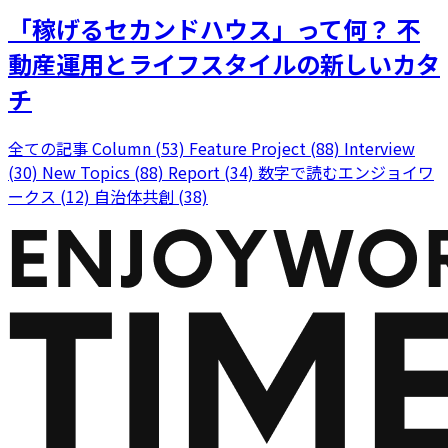
「稼げるセカンドハウス」って何？ 不
動産運用とライフスタイルの新しいカタ
チ
全ての記事
Column (53)
Feature Project (88)
Interview
(30)
New Topics (88)
Report (34)
数字で読むエンジョイワ
ークス (12)
自治体共創 (38)