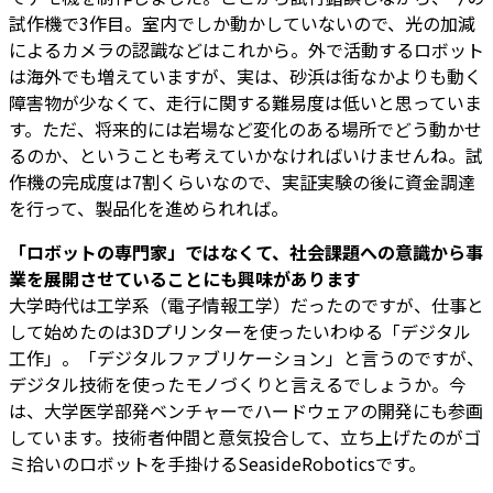
試作機で3作目。室内でしか動かしていないので、光の加減
によるカメラの認識などはこれから。外で活動するロボット
は海外でも増えていますが、実は、砂浜は街なかよりも動く
障害物が少なくて、走行に関する難易度は低いと思っていま
す。ただ、将来的には岩場など変化のある場所でどう動かせ
るのか、ということも考えていかなければいけませんね。試
作機の完成度は7割くらいなので、実証実験の後に資金調達
を行って、製品化を進められれば。
――「ロボットの専門家」ではなくて、社会課題への意識から事
業を展開させていることにも興味があります
大学時代は工学系（電子情報工学）だったのですが、仕事と
して始めたのは3Dプリンターを使ったいわゆる「デジタル
工作」。「デジタルファブリケーション」と言うのですが、
デジタル技術を使ったモノづくりと言えるでしょうか。今
は、大学医学部発ベンチャーでハードウェアの開発にも参画
しています。技術者仲間と意気投合して、立ち上げたのがゴ
ミ拾いのロボットを手掛けるSeasideRoboticsです。