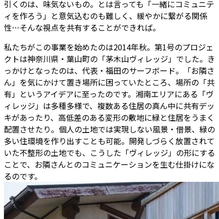
引くのは、味気ないもの。とは言っても「一緒にコミュニテ
ィを作ろう」と意気込むのも難しく、緩やかに繋がる関係
性…そんな視点を共有することができれば。
私たちがこの事業を始めたのは2014年秋。第1号のプロジェ
クトは神奈川県・葉山町の「茅木山ヴィレッジ」でした。き
っかけとなったのは、代表・福田のサーフボード。「お隣さ
ん」を気にかけて置き場所に困っていたところ、場所の「共
有」というアイデアに至ったのです。湘南エリアにある「ヴ
ィレッジ」は多種多様で、複数ある住居の真ん中に共有デッ
キがあったり、高低差のある変形の敷地に緑と住居をうまく
配置させたり。個人の土地では実現しない風景・借景、緑の
多い住環境を作り出すことも可能。開発しづらく放置されて
いた不整形の土地でも、こうした「ヴィレッジ」の形にする
ことで、お隣さんとのコミュニケーションを生む仕掛けにな
るのです。