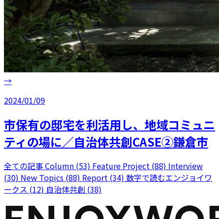
→
2024/01/09
市保有の邸宅を利活用し、地域コミュニ
ティの場に／自治体共創CASE②鎌倉市
全ての記事
Column (53)
Feature Project (88)
Interview
(30)
New Topics (88)
Report (34)
数字で読むエンジョイワ
ークス (12)
自治体共創 (38)