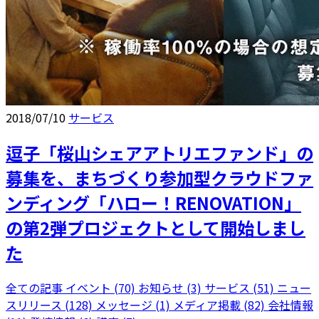
2018/07/10
サービス
逗子「桜山シェアアトリエファンド」の
募集を、まちづくり参加型クラウドファ
ンディング「ハロー！RENOVATION」
の第2弾プロジェクトとして開始しまし
た
全ての記事
イベント (70)
お知らせ (3)
サービス (51)
ニュー
スリリース (128)
メッセージ (1)
メディア掲載 (82)
会社情報