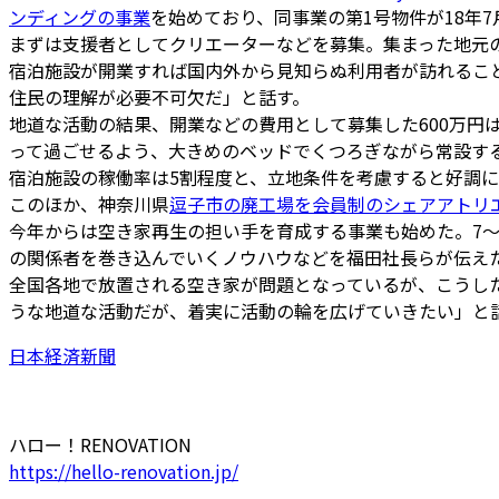
ンディングの事業
を始めており、同事業の第1号物件が18年
まずは支援者としてクリエーターなどを募集。集まった地元の
宿泊施設が開業すれば国内外から見知らぬ利用者が訪れるこ
住民の理解が必要不可欠だ」と話す。
地道な活動の結果、開業などの費用として募集した600万円
って過ごせるよう、大きめのベッドでくつろぎながら常設す
宿泊施設の稼働率は5割程度と、立地条件を考慮すると好調
このほか、神奈川県
逗子市の廃工場を会員制のシェアアトリ
今年からは空き家再生の担い手を育成する事業も始めた。7～
の関係者を巻き込んでいくノウハウなどを福田社長らが伝え
全国各地で放置される空き家が問題となっているが、こうし
うな地道な活動だが、着実に活動の輪を広げていきたい」と
日本経済新聞
ハロー！RENOVATION
https://hello-renovation.jp/