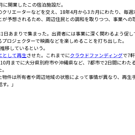
7月に開業したこの宿泊施設だ。
クリエーターなどを交え、18年4月から3カ月にわたり、毎週末
とが予想されるため、周辺住民との調和を取りつつ、事業への
は1日あまりで集まった。出資者には事業に深く関わるよう促
るプロジェクターで映画などを楽しめることを打ち出した。
に推移しているという。
エとして再生
させた。これまでに
クラウドファンディング
で7
10月までに大分県別府市や沖縄県など、7都市で2日間にわた
た。
た物件は所有者や周辺地域の状態によって事情が異なり、再生
話す。」