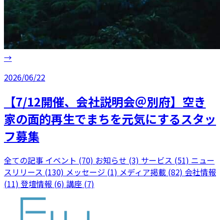
→
2026/06/22
【7/12開催、会社説明会＠別府】空き
家の面的再生でまちを元気にするスタッ
フ募集
全ての記事
イベント (70)
お知らせ (3)
サービス (51)
ニュー
スリリース (130)
メッセージ (1)
メディア掲載 (82)
会社情報
(11)
登壇情報 (6)
講座 (7)