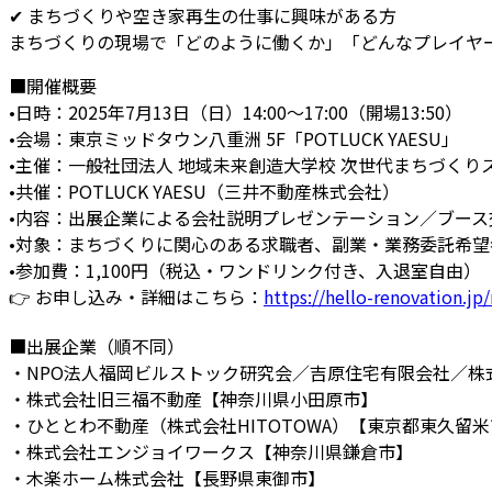
✔ まちづくりや空き家再生の仕事に興味がある方
まちづくりの現場で「どのように働くか」「どんなプレイヤ
■開催概要
•日時：2025年7月13日（日）14:00～17:00（開場13:50）
•会場：東京ミッドタウン八重洲 5F「POTLUCK YAESU」
•主催：一般社団法人 地域未来創造大学校 次世代まちづく
•共催：POTLUCK YAESU（三井不動産株式会社）
•内容：出展企業による会社説明プレゼンテーション／ブース
•対象：まちづくりに関心のある求職者、副業・業務委託希
•参加費：1,100円（税込・ワンドリンク付き、入退室自由）
👉 お申し込み・詳細はこちら：
https://hello-renovation.j
■出展企業（順不同）
・NPO法人福岡ビルストック研究会／吉原住宅有限会社／株
・株式会社旧三福不動産【神奈川県小田原市】
・ひととわ不動産（株式会社HITOTOWA）【東京都東久留
・株式会社エンジョイワークス【神奈川県鎌倉市】
・木楽ホーム株式会社【長野県東御市】