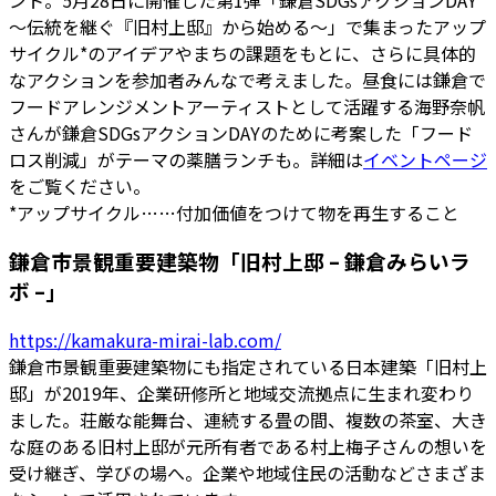
～伝統を継ぐ『旧村上邸』から始める～」で集まったアップ
サイクル*のアイデアやまちの課題をもとに、さらに具体的
なアクションを参加者みんなで考えました。昼食には鎌倉で
フードアレンジメントアーティストとして活躍する海野奈帆
さんが鎌倉SDGsアクションDAYのために考案した「フード
ロス削減」がテーマの薬膳ランチも。詳細は
イベントページ
をご覧ください。
*アップサイクル……付加価値をつけて物を再生すること
鎌倉市景観重要建築物「旧村上邸 – 鎌倉みらいラ
ボ –」
https://kamakura-mirai-lab.com/
鎌倉市景観重要建築物にも指定されている日本建築「旧村上
邸」が2019年、企業研修所と地域交流拠点に生まれ変わり
ました。荘厳な能舞台、連続する畳の間、複数の茶室、大き
な庭のある旧村上邸が元所有者である村上梅子さんの想いを
受け継ぎ、学びの場へ。企業や地域住民の活動などさまざま