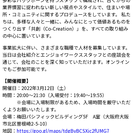
多彩なバックボーンを持つスタッフで構成され、古くからの
業界慣習に捉われない新しい視点やスタイルで、住まいや場
所・コミュニティに関するプロデュースをしています。 私た
ちは、多様な人々と一緒に、みんなにとって価値あるものを
つくり出す「共創（Co-Creation）」を、すべての取り組み
の中心に置いています。
事業拡大に伴い、さまざまな職種で人材を募集しています。
当日は会社紹介とエンジョイワークススタッフとの座談会を
通じて、会社のことを深く知っていただけます。オンライン
でもご参加可能です。
【開催概要】
開催日：2022年3月12日（土）
時間：20:00～21:30（入場受付：19:40～19:55）
※会場に入場制限があるため、入場時間を厳守いただ
くようお願いいたします。
会場：梅田パシフィックビルディング5F A室（大阪府大阪
市北区曽根崎2-5-10）
地図：
https://goo.gl/maps/tdgByBCSXjc2fUMG7